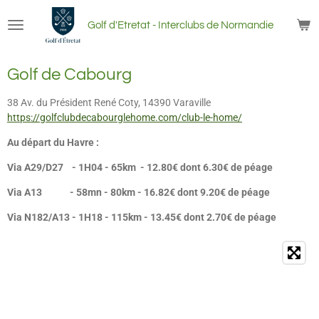
Passer
Golf
d'Etretat - Interclubs
de Normandie
au
contenu
principal
Golf de Cabourg
38 Av. du Président René Coty, 14390 Varaville
https://golfclubdecabourglehome.com/club-le-home/
Au départ du Havre :
Via A29/D27 - 1H04 - 65km - 12.80€ dont 6.30€ de péage
Via A13 - 58mn - 80km - 16.82€ dont 9.20€ de péage
Via N182/A13 - 1H18 - 115km - 13.45€ dont 2.70€ de péage