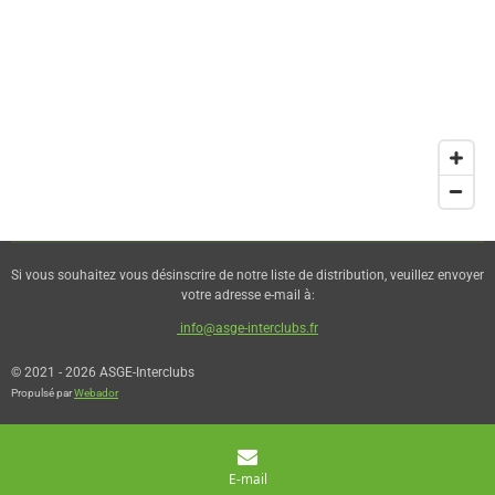
Si vous souhaitez vous désinscrire de notre liste de distribution, veuillez envoyer
votre adresse e-mail à:
info@asge-interclubs.fr
© 2021 - 2026 ASGE-Interclubs
Propulsé par
Webador
E-mail