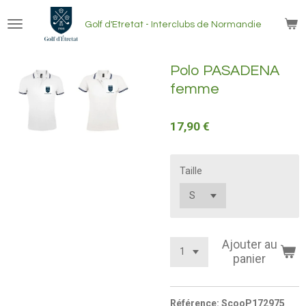
Passer
Golf
d'Etretat - Interclubs
de Normandie
au
contenu
principal
Polo PASADENA
femme
17,90 €
Taille
Ajouter au
panier
Référence:
ScooP172975